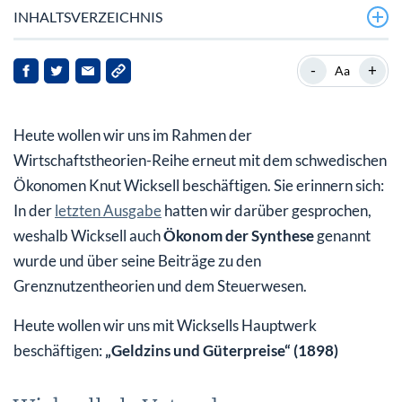
INHALTSVERZEICHNIS
Wicksell als Vater der Warenkorbdefinition
-
+
Aa
Normaler und natürlicher Zins
Heute wollen wir uns im Rahmen der
Wirtschaftstheorien-Reihe erneut mit dem schwedischen
Ökonomen Knut Wicksell beschäftigen. Sie erinnern sich:
In der
letzten Ausgabe
hatten wir darüber gesprochen,
weshalb Wicksell auch
Ökonom der Synthese
genannt
wurde und über seine Beiträge zu den
Grenznutzentheorien und dem Steuerwesen.
Heute wollen wir uns mit Wicksells Hauptwerk
beschäftigen:
„Geldzins und Güterpreise“ (1898)