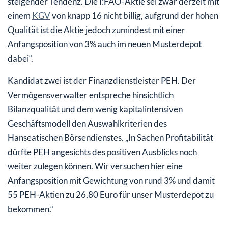
steigender Tendenz. Die I:FAO-Aktie sei zwar derzeit mit
einem
KGV
von knapp 16 nicht billig, aufgrund der hohen
Qualität ist die Aktie jedoch zumindest mit einer
Anfangsposition von 3% auch im neuen Musterdepot
dabei“.
Kandidat zwei ist der Finanzdienstleister PEH. Der
Vermögensverwalter entspreche hinsichtlich
Bilanzqualität und dem wenig kapitalintensiven
Geschäftsmodell den Auswahlkriterien des
Hanseatischen Börsendienstes. „In Sachen Profitabilität
dürfte PEH angesichts des positiven Ausblicks noch
weiter zulegen können. Wir versuchen hier eine
Anfangsposition mit Gewichtung von rund 3% und damit
55 PEH-Aktien zu 26,80 Euro für unser Musterdepot zu
bekommen.“