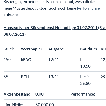
Bisher gingen beide Limits noch nicht auf, weshalb das
neue Musterdepot aktuell auch noch keine
Performance
aufweist.
Hanseatischer Börsendienst Neuauflage 01.07.2011 (Sta
08.07.2011)
Stück
Wertpapier
Ausgabe
Kaufkurs
Ku
150
I:FAO
12/11
Limit
12
10,50
55
PEH
13/11
Limit
29
26,80
Aktienbestand:
0,00
Performance:
Liquidität:
50.000,00