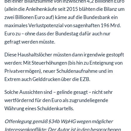
Bei einer Bilanzsumme von inzwischen 4,2 Billionen Euro
(allein die Anleihenkäufe seit 2015 blähten die Bilanz um
zwei Billionen Euro auf) käme auf die Bundesbank ein
maximales Verlustpotenzial von sagenhaften 196 Mrd.
Euro zu – ohne dass der Bundestag dafür auch nur
gefragt werden müsste.
Diese Haushaltslöcher müssten dann irgendwie gestopft
werden: Mit Steuerhöhungen (bis hin zu Enteignung von
Privatvermögen), neuer Schuldenaufnahme und im
Extrem auch Gelddrucken über die EZB.
Solche Aussichten sind – gelinde gesagt – nicht sehr
wertfördernd für den Euro als zugrundeliegende
Währung eines Schuldenkartells.
Offenlegung gemäß §34b WpHG wegen möglicher
Interessenkonflikte: Der Autor ist in den besprochenen