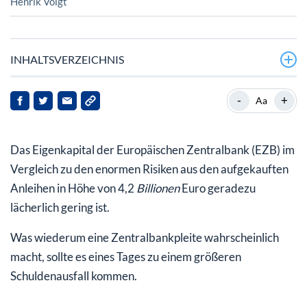
Henrik Voigt
INHALTSVERZEICHNIS
Jeder Ramsch wird von der EZB als Sicherheit
-
+
Aa
akzeptiert
Zu hoch beliehen, zu hoch bewertet und
Das Eigenkapital der Europäischen Zentralbank (EZB) im
ausfallgefährdet
Vergleich zu den enormen Risiken aus den aufgekauften
Deutschland haftet mit (zunächst) 196 Mrd. Euro
Anleihen in Höhe von 4,2
Billionen
Euro geradezu
lächerlich gering ist.
Was wiederum eine Zentralbankpleite wahrscheinlich
macht, sollte es eines Tages zu einem größeren
Schuldenausfall kommen.