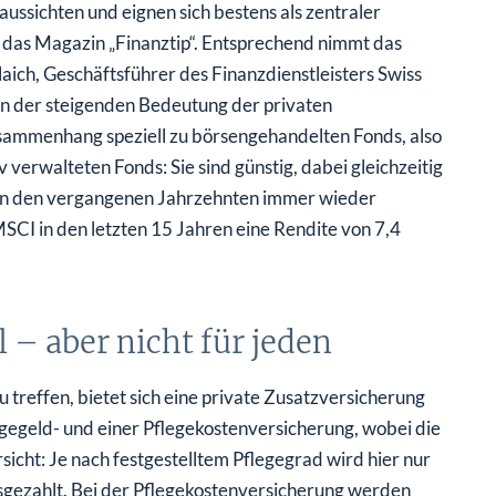
ussichten und eignen sich bestens als zentraler
a das Magazin „Finanztip“. Entsprechend nimmt das
aich, Geschäftsführer des Finanzdienstleisters Swiss
 „in der steigenden Bedeutung der privaten
usammenhang speziell zu börsengehandelten Fonds, also
verwalteten Fonds: Sie sind günstig, dabei gleichzeitig
n in den vergangenen Jahrzehnten immer wieder
CI in den letzten 15 Jahren eine Rendite von 7,4
l – aber nicht für jeden
u treffen, bietet sich eine private Zusatzversicherung
gegeld- und einer Pflegekostenversicherung, wobei die
rsicht: Je nach festgestelltem Pflegegrad wird hier nur
usgezahlt. Bei der Pflegekostenversicherung werden