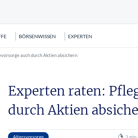
FFE
BÖRSENWISSEN
EXPERTEN
evorsorge auch durch Aktien absichern
S
AR (USD)
FFE
NALYSE
EUROPA
OPTIONEN
KRYPTOWÄHRUNGEN
STRATEGISCHE METALLE
FINANZKRISE
s
e: Wetten auf den Dax
rden
cks
Eurostoxx 50
Optionen für Einsteiger: Keine A
Bitcoin
Euro Krise
Optionen
Experten raten: Pfl
100
ve
Nestlé Aktie
US Finanzkrise
Call-Optionen: Der Turbo für Ih
e Indikatoren
Griechenland Krise
durch Aktien absich
ors Aktie
stoffe
ie
Altersvorsorge
3 min