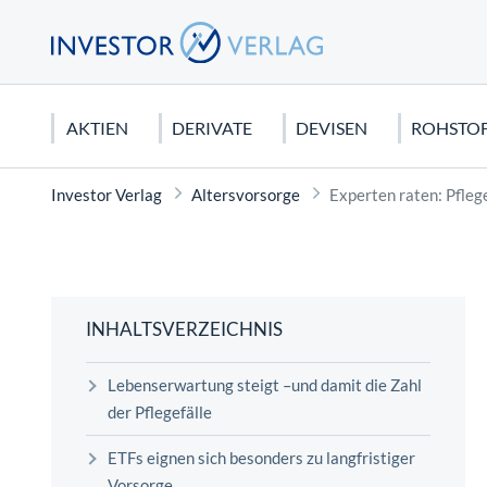
AKTIEN
DERIVATE
DEVISEN
ROHSTO
Investor Verlag
Altersvorsorge
Experten raten: Pfleg
DEUTSCHLAND
CFDS & CFD-HANDEL
EURO
EDELMETALLE
AKTIEN KAUFEN
USA
FUTURE
US DOLL
ROHSTO
CHARTA
DAX 40
CFDs für Anfänger
Gold
Dividendenaktien
Dow Jone
Dax Futur
Seltene E
Candlesti
MDAX
Silber
Orderarten
NASDAQ 
Rohöl
Elliot Wa
INHALTSVERZEICHNIS
SDAX
Platin
Kapitalschutzwissen
S&P 500
Erdgas
Technisch
Lebenserwartung steigt –und damit die Zahl
Mercedes Benz Aktie
Kupfer
Wirtschaftstheorien
Tesla Mot
Agrar Roh
der Pflegefälle
FONDS
Biontech Aktie
Palladium
Apple Akt
Graphit
ETFs eignen sich besonders zu langfristiger
Sinnvolles Fondssparen: Geht das
Vorsorge