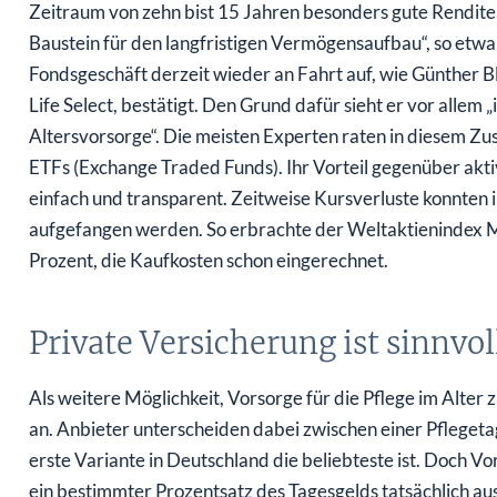
Zeitraum von zehn bist 15 Jahren besonders gute Renditea
Baustein für den langfristigen Vermögensaufbau“, so etw
Fondsgeschäft derzeit wieder an Fahrt auf, wie Günther Bl
Life Select, bestätigt. Den Grund dafür sieht er vor allem
Altersvorsorge“. Die meisten Experten raten in diesem Z
ETFs (Exchange Traded Funds). Ihr Vorteil gegenüber aktiv 
einfach und transparent. Zeitweise Kursverluste konnte
aufgefangen werden. So erbrachte der Weltaktienindex MS
Prozent, die Kaufkosten schon eingerechnet.
Private Versicherung ist sinnvol
Als weitere Möglichkeit, Vorsorge für die Pflege im Alter z
an. Anbieter unterscheiden dabei zwischen einer Pflegeta
erste Variante in Deutschland die beliebteste ist. Doch Vo
ein bestimmter Prozentsatz des Tagesgelds tatsächlich a