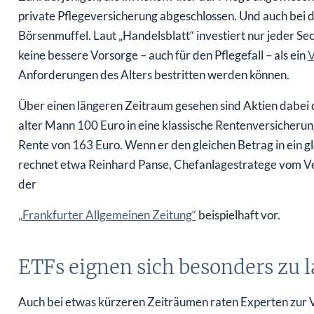
private Pflegeversicherung abgeschlossen. Und auch bei 
Börsenmuffel. Laut „Handelsblatt“ investiert nur jeder Sec
keine bessere Vorsorge – auch für den Pflegefall – als ein
V
Anforderungen des Alters bestritten werden können.
Über einen längeren Zeitraum gesehen sind Aktien dabei 
alter Mann 100 Euro in eine klassische Rentenversicherung
Rente von 163 Euro. Wenn er den gleichen Betrag in ein glo
rechnet etwa Reinhard Panse, Chefanlagestratege vom V
der
„Frankfurter Allgemeinen Zeitung“
beispielhaft vor.
ETFs eignen sich besonders zu l
Auch bei etwas kürzeren Zeiträumen raten Experten zur V