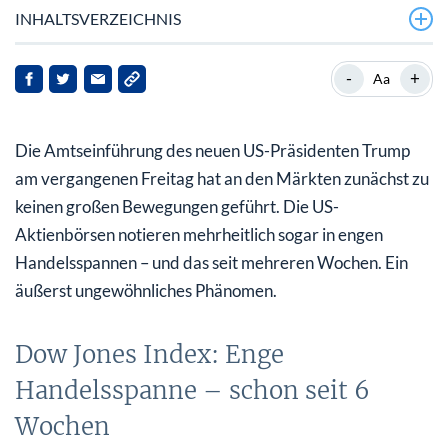
INHALTSVERZEICHNIS
Dow Jones Index: Enge Handelsspanne – schon seit 6
-
+
Aa
Wochen
Zu lange zu kraftlos: Korrektur droht
Die Amtseinführung des neuen US-Präsidenten Trump
Wir haben unser Pulver für kommende Schnäppchen
am vergangenen Freitag hat an den Märkten zunächst zu
trocken gehalten
keinen großen Bewegungen geführt. Die US-
Aktienbörsen notieren mehrheitlich sogar in engen
Nur ein Ereignis kann die Korrektur noch verhindern
Handelsspannen – und das seit mehreren Wochen. Ein
äußerst ungewöhnliches Phänomen.
Dow Jones Index: Enge
Handelsspanne – schon seit 6
Wochen