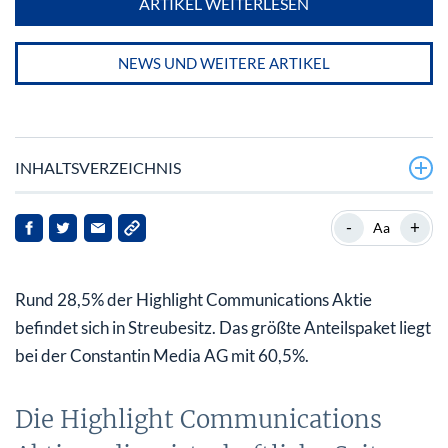
ARTIKEL WEITERLESEN
NEWS UND WEITERE ARTIKEL
INHALTSVERZEICHNIS
Die Highlight Communications Aktie – die
-
+
Aa
wirtschaftliche Seite von Entertainment
Chronologische Entwicklung der Highlight
Rund 28,5% der Highlight Communications Aktie
Communications
befindet sich in Streubesitz. Das größte Anteilspaket liegt
bei der Constantin Media AG mit 60,5%.
Die Highlight Communications