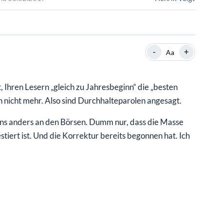
SHOP
SHOP
WEBINARE
WEBINARE
RATGEBER
RATGEBER
-
+
Aa
SHOP
WEBINARE
RATGEBER
 Ihren Lesern „gleich zu Jahresbeginn“ die „besten
h nicht mehr. Also sind Durchhalteparolen angesagt.
ns anders an den Börsen. Dumm nur, dass die Masse
tiert ist. Und die Korrektur bereits begonnen hat. Ich