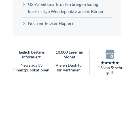
überhaupt?
US-Arbeitsmarktdaten bringen häufig
Worauf Sie bei ETFs achten sollten
kurzfristige Wendepunkte an den Börsen
Noch ein letzter Hüpfer?
Täglich bestens
10.000 Leser im
informiert
Monat
★★★★★
News aus 33
Vielen Dank für
4.3 von 5: sehr
Finanzpublikationen
Ihr Vertrauen!
gut!