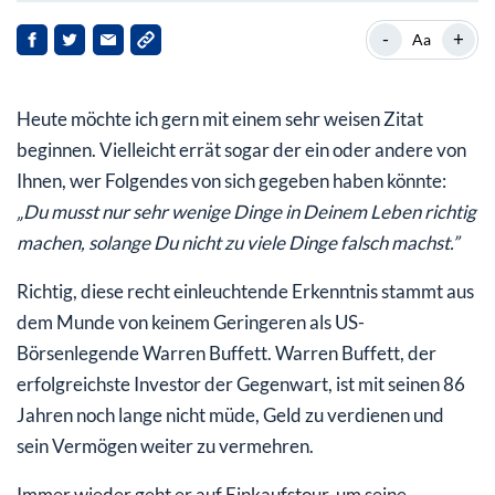
Seit Kindesalter ein Händchen für‘s Geld
-
+
Aa
Neueste Shopping-Tour führt zu Apple und ins
Fluggeschäft
Heute möchte ich gern mit einem sehr weisen Zitat
Buffett liefert zuverlässig Milliardengewinne
beginnen. Vielleicht errät sogar der ein oder andere von
Ihnen, wer Folgendes von sich gegeben haben könnte:
Das „Orakel von Omaha“
„Du musst nur sehr wenige Dinge in Deinem Leben richtig
machen, solange Du nicht zu viele Dinge falsch machst.”
Richtig, diese recht einleuchtende Erkenntnis stammt aus
dem Munde von keinem Geringeren als US-
Börsenlegende Warren Buffett. Warren Buffett, der
erfolgreichste Investor der Gegenwart, ist mit seinen 86
Jahren noch lange nicht müde, Geld zu verdienen und
sein Vermögen weiter zu vermehren.
Immer wieder geht er auf Einkaufstour, um seine