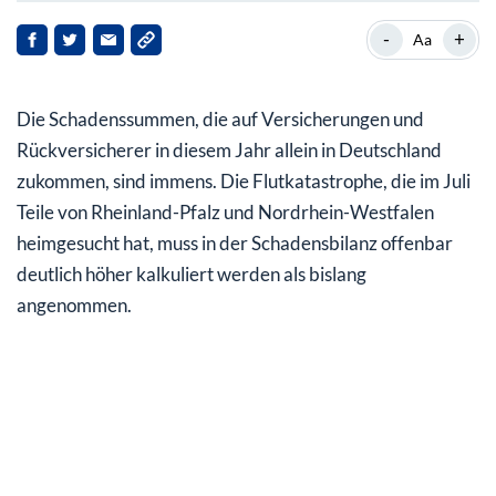
Versicherte Flutschäden im zweistelligen
-
+
Aa
Milliardenbereich?
Viele Schäden unversichert
Die Schadenssummen, die auf Versicherungen und
Kommt mit der Ampelkoalition die Pflichtversicherung
Rückversicherer in diesem Jahr allein in Deutschland
gegen Elementarschäden?
zukommen, sind immens. Die Flutkatastrophe, die im Juli
Teile von Rheinland-Pfalz und Nordrhein-Westfalen
Rückversicherer rechnen mit steigenden Tarifen
heimgesucht hat, muss in der Schadensbilanz offenbar
Hannover Rück Aktie seit Jahresbeginn deutlich im Plus
deutlich höher kalkuliert werden als bislang
angenommen.