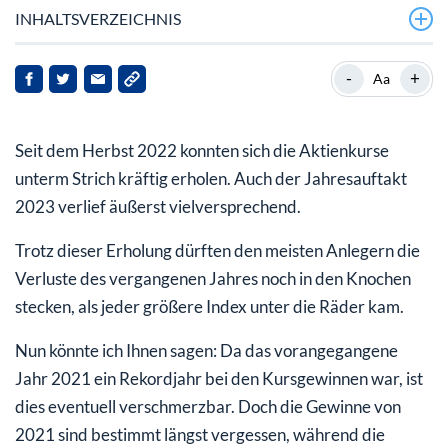
INHALTSVERZEICHNIS
Deutsche Bank erwartet Absturz von -25 % an den
-
+
Aa
Börsen
Untergangsprognosen werden nicht besser, wenn sie im
Seit dem Herbst 2022 konnten sich die Aktienkurse
Rudel kommen
unterm Strich kräftig erholen. Auch der Jahresauftakt
Warum Sie den Crash-Heinis kein Wort glauben sollten
2023 verlief äußerst vielversprechend.
Trotz dieser Erholung dürften den meisten Anlegern die
Verluste des vergangenen Jahres noch in den Knochen
stecken, als jeder größere Index unter die Räder kam.
Nun könnte ich Ihnen sagen: Da das vorangegangene
Jahr 2021 ein Rekordjahr bei den Kursgewinnen war, ist
dies eventuell verschmerzbar. Doch die Gewinne von
2021 sind bestimmt längst vergessen, während die