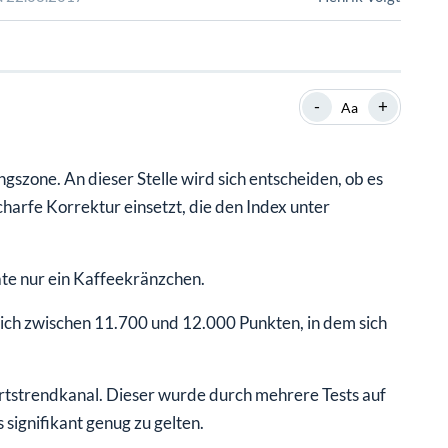
SHOP
SHOP
WEBINARE
WEBINARE
RATGEBER
RATGEBER
-
+
Aa
SHOP
WEBINARE
RATGEBER
gszone. An dieser Stelle wird sich entscheiden, ob es
harfe Korrektur einsetzt, die den Index unter
e nur ein Kaffeekränzchen.
ich zwischen 11.700 und 12.000 Punkten, in dem sich
ärtstrendkanal. Dieser wurde durch mehrere Tests auf
 signifikant genug zu gelten.