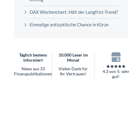
überhaupt?
Worauf Sie bei ETFs achten sollten
DAX Wochenchart: Hält der Langfrist-Trend?
Einmalige antizyklische Chance in Kürze
Täglich bestens
10.000 Leser im
informiert
Monat
★★★★★
News aus 33
Vielen Dank für
4.3 von 5: sehr
Finanzpublikationen
Ihr Vertrauen!
gut!