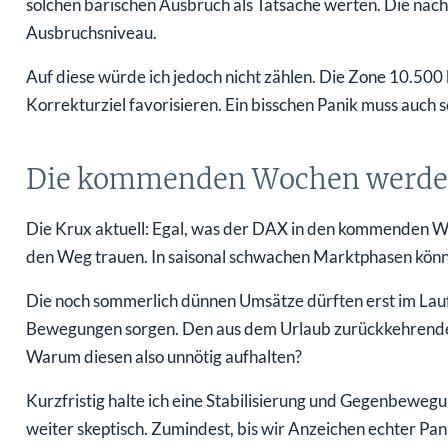
solchen bärischen Ausbruch als Tatsache werten. Die näch
Ausbruchsniveau.
Auf diese würde ich jedoch nicht zählen. Die Zone 10.500 
Korrekturziel favorisieren. Ein bisschen Panik muss auch s
Die kommenden Wochen werden 
Die Krux aktuell: Egal, was der DAX in den kommenden Wo
den Weg trauen. In saisonal schwachen Marktphasen könne
Die noch sommerlich dünnen Umsätze dürften erst im Lau
Bewegungen sorgen. Den aus dem Urlaub zurückkehrenden
Warum diesen also unnötig aufhalten?
Kurzfristig halte ich eine Stabilisierung und Gegenbeweg
weiter skeptisch. Zumindest, bis wir Anzeichen echter Pa