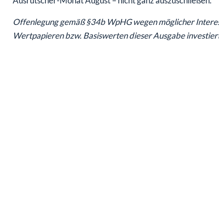
Ausrutscher-Monat August – nicht ganz auszuschließen.
Offenlegung gemäß §34b WpHG wegen möglicher Interesse
Wertpapieren bzw. Basiswerten dieser Ausgabe investiert