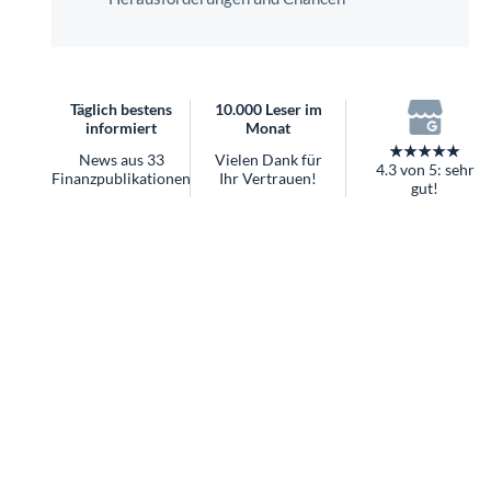
überhaupt?
Worauf Sie bei ETFs achten sollten
Täglich bestens
10.000 Leser im
informiert
Monat
★★★★★
News aus 33
Vielen Dank für
4.3 von 5: sehr
Finanzpublikationen
Ihr Vertrauen!
gut!