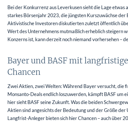
Bei der Konkurrenz aus Leverkusen sieht die Lage etwas a
starkes Börsenjahr 2023, die jüngsten Kurszuwächse der
Aktivistische Investoren diskutierten zuletzt öffentlich 
Wert des Unternehmens mutmaßlich erheblich steigern wü
Konzerns ist, kann derzeit noch niemand vorhersehen – de
Bayer und BASF mit langfristi
Chancen
Zwei Aktien, zwei Welten: Während Bayer versucht, die fi
Monsanto-Deals endlich loszuwerden, kämpft BASF um ein
hier sieht BASF seine Zukunft. Was die beiden Schwergewi
Aktien sind angesichts der Bedeutung und der Größe der
Langfrist-Anleger bieten sich hier Chancen – auch über 2