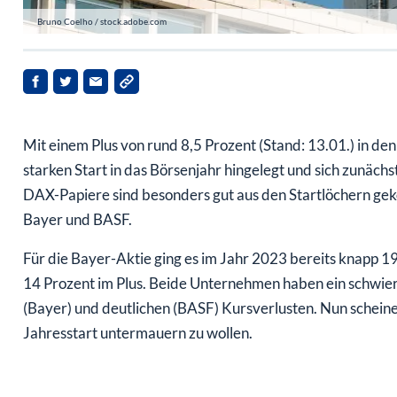
Bruno Coelho / stock.adobe.com
Mit einem Plus von rund 8,5 Prozent (Stand: 13.01.) in d
starken Start in das Börsenjahr hingelegt und sich zunäch
DAX-Papiere sind besonders gut aus den Startlöchern 
Bayer und BASF.
Für die Bayer-Aktie ging es im Jahr 2023 bereits knapp 1
14 Prozent im Plus. Beide Unternehmen haben ein schwieri
(Bayer) und deutlichen (BASF) Kursverlusten. Nun schei
Jahresstart untermauern zu wollen.