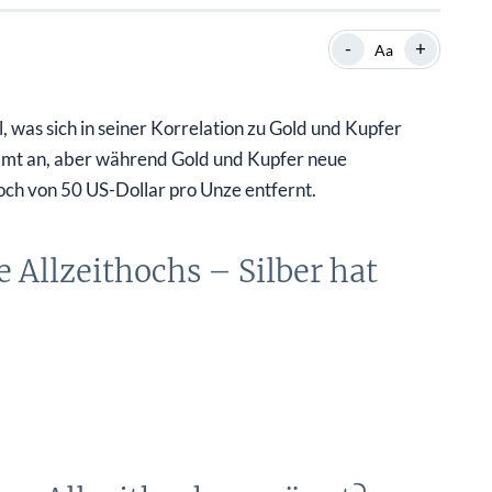
SHOP
SHOP
WEBINARE
WEBINARE
RATGEBER
RATGEBER
-
+
Aa
l, was sich in seiner Korrelation zu Gold und Kupfer
SHOP
WEBINARE
RATGEBER
samt an, aber während Gold und Kupfer neue
thoch von 50 US-Dollar pro Unze entfernt.
 Allzeithochs – Silber hat