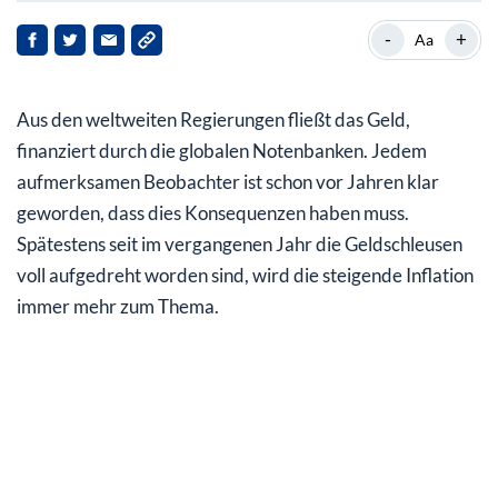
Die Inflation steigt und steigt und steigt….
-
+
Aa
Die Rohstoffpreise haben sich bereits verdoppelt
Aus den weltweiten Regierungen fließt das Geld,
Meine Meinung ist klar: die Rohstoffpreise werden
weiter massiv steigen
finanziert durch die globalen Notenbanken. Jedem
aufmerksamen Beobachter ist schon vor Jahren klar
Fazit: Rohstoffe sind noch günstig und werden bald viel
geworden, dass dies Konsequenzen haben muss.
teurer werden
Spätestens seit im vergangenen Jahr die Geldschleusen
voll aufgedreht worden sind, wird die steigende Inflation
immer mehr zum Thema.