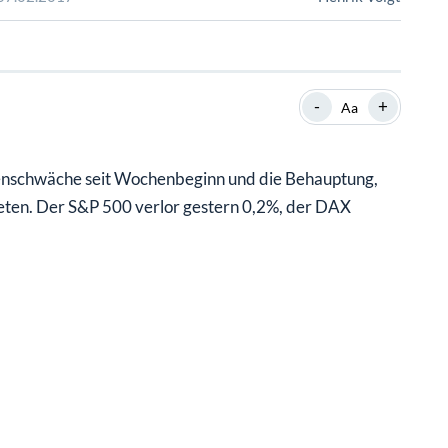
SHOP
SHOP
WEBINARE
WEBINARE
RATGEBER
RATGEBER
-
+
Aa
SHOP
WEBINARE
RATGEBER
senschwäche seit Wochenbeginn und die Behauptung,
treten. Der S&P 500 verlor gestern 0,2%, der DAX