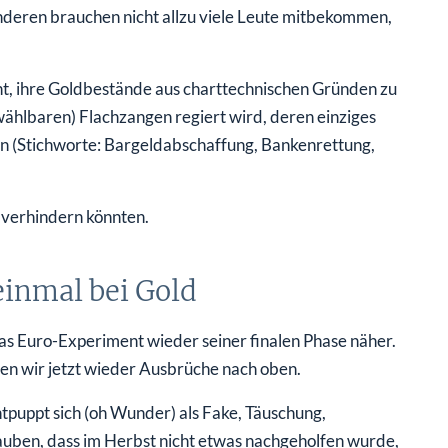
nderen brauchen nicht allzu viele Leute mitbekommen,
t, ihre Goldbestände aus charttechnischen Gründen zu
ählbaren) Flachzangen regiert wird, deren einziges
ehen (Stichworte: Bargeldabschaffung, Bankenrettung,
 verhindern könnten.
 einmal bei Gold
 das Euro-Experiment wieder seiner finalen Phase näher.
en wir jetzt wieder Ausbrüche nach oben.
uppt sich (oh Wunder) als Fake, Täuschung,
lauben, dass im Herbst nicht etwas nachgeholfen wurde,