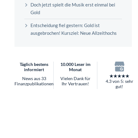
überhaupt?
Doch jetzt spielt die Musik erst einmal bei
Worauf Sie bei ETFs achten sollten
Gold
Entscheidung fiel gestern: Gold ist
ausgebrochen! Kursziel: Neue Allzeithochs
Täglich bestens
10.000 Leser im
informiert
Monat
★★★★★
News aus 33
Vielen Dank für
4.3 von 5: sehr
Finanzpublikationen
Ihr Vertrauen!
gut!