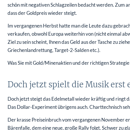
schön mit negativen Schlagzeilen bedacht werden. Zum a
dass der Goldpreis wieder steigt.
Im vergangenen Herbst hatte man die Leute dazu gebrach
verkaufen, obwohl Europa weiterhin von (nicht einmal abw
Ziel zu sein scheint, Ihnen das Geld aus der Tasche zu zi
Griechenlandrettung, Target-2-Salden etc.).
Was Sie mit Gold/Minenaktien und der richtigen Strategie
Doch jetzt spielt die Musik erst
Doch jetzt steigt das Edelmetall wieder kräftig und ringt
Das Dollar-Experiment übrigens auch. Charttechnisch seh
Der krasse Preiseinbruch vom vergangenen November entp
Bärenfalle, dem eine neue, große Rally folgt. Schwer zu g