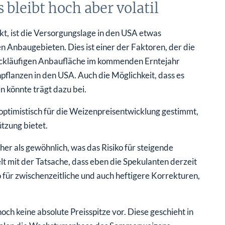
bleibt hoch aber volatil
, ist die Versorgungslage in den USA etwas
 Anbaugebieten. Dies ist einer der Faktoren, der die
rückläufigen Anbaufläche im kommenden Erntejahr
lanzen in den USA. Auch die Möglichkeit, dass es
 könnte trägt dazu bei.
ptimistisch für die Weizenpreisentwicklung gestimmt,
tzung bietet.
er als gewöhnlich, was das Risiko für steigende
 mit der Tatsache, dass eben die Spekulanten derzeit
 für zwischenzeitliche und auch heftigere Korrekturen,
noch keine absolute Preisspitze vor. Diese geschieht in