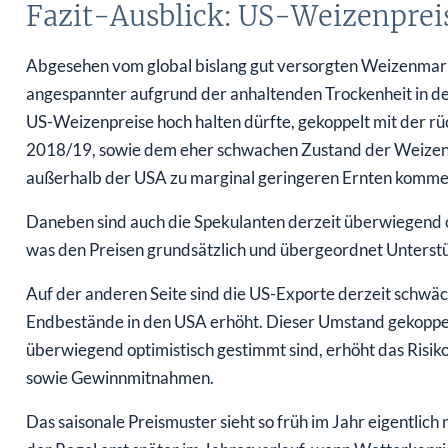
Fazit-Ausblick: US-Weizenpreis 
Abgesehen vom global bislang gut versorgten Weizenmarkt
angespannter aufgrund der anhaltenden Trockenheit in den
US-Weizenpreise hoch halten dürfte, gekoppelt mit der 
2018/19, sowie dem eher schwachen Zustand der Weizenpf
außerhalb der USA zu marginal geringeren Ernten kommen
Daneben sind auch die Spekulanten derzeit überwiegend o
was den Preisen grundsätzlich und übergeordnet Unterstü
Auf der anderen Seite sind die US-Exporte derzeit schwäch
Endbestände in den USA erhöht. Dieser Umstand gekoppelt
überwiegend optimistisch gestimmt sind, erhöht das Risiko
sowie Gewinnmitnahmen.
Das saisonale Preismuster sieht so früh im Jahr eigentlich 