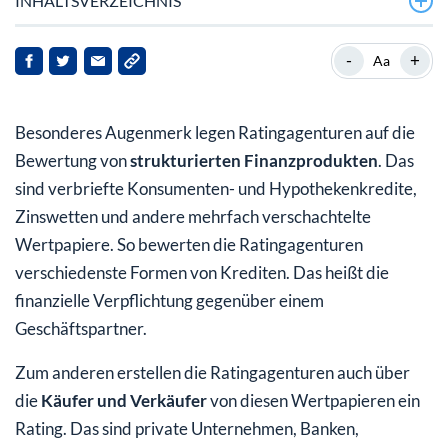
INHALTSVERZEICHNIS
Bestellte und unbestellte Ratings
-
+
Aa
Unsolicited ratings
Besonderes Augenmerk legen Ratingagenturen auf die
Wie bewerten Ratingagenturen?
Bewertung von
strukturierten Finanzprodukten
. Das
Qualität der Ratings
sind verbriefte Konsumenten- und Hypothekenkredite,
Zinswetten und andere mehrfach verschachtelte
Wertpapiere. So bewerten die Ratingagenturen
verschiedenste Formen von Krediten. Das heißt die
finanzielle Verpflichtung gegenüber einem
Geschäftspartner.
Zum anderen erstellen die Ratingagenturen auch über
die
Käufer und Verkäufer
von diesen Wertpapieren ein
Rating. Das sind private Unternehmen, Banken,