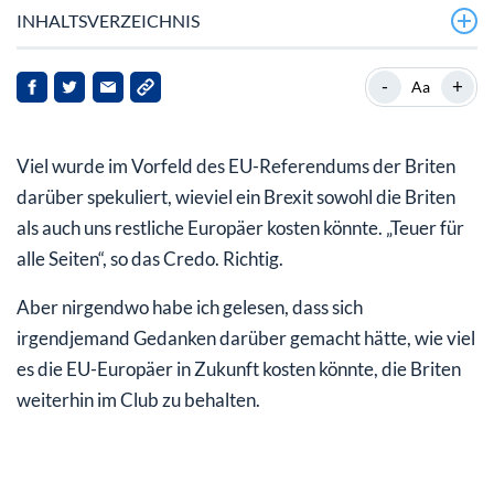
INHALTSVERZEICHNIS
Gestatten, der Brite, die personifizierte Ausnahme
-
+
Aa
Großbritannien, die lebende Sonderkondition
Viel wurde im Vorfeld des EU-Referendums der Briten
Großbritannien, frag nicht was die EU für dich tun kann,
frag was Du für die EU tun kannst
darüber spekuliert, wieviel ein Brexit sowohl die Briten
als auch uns restliche Europäer kosten könnte. „Teuer für
alle Seiten“, so das Credo. Richtig.
Aber nirgendwo habe ich gelesen, dass sich
irgendjemand Gedanken darüber gemacht hätte, wie viel
es die EU-Europäer in Zukunft kosten könnte, die Briten
weiterhin im Club zu behalten.