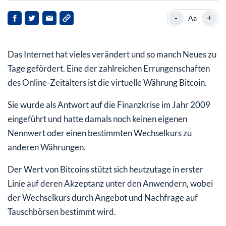
1. Die Seriosität von Bitcoins ist fraglich
-
+
Aa
2. Anleger müssen bei Bitcoins große
Wertschwankungen in Kauf nehmen
Das Internet hat vieles verändert und so manch Neues zu
3. Bitcoins sind nicht sehr benutzerfreundlich
Tage gefördert. Eine der zahlreichen Errungenschaften
des Online-Zeitalters ist die virtuelle Währung Bitcoin.
4. Keine Bitcoins auf Kredit
Sie wurde als Antwort auf die Finanzkrise im Jahr 2009
eingeführt und hatte damals noch keinen eigenen
Nennwert oder einen bestimmten Wechselkurs zu
anderen Währungen.
Der Wert von Bitcoins stützt sich heutzutage in erster
Linie auf deren Akzeptanz unter den Anwendern, wobei
der Wechselkurs durch Angebot und Nachfrage auf
Tauschbörsen bestimmt wird.