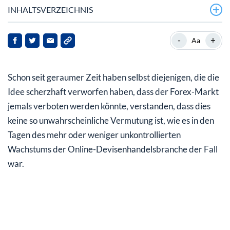
INHALTSVERZEICHNIS
Ein Forex-Händler steht vor der Schließung des
-
+
Aa
Marktes.
Es gibt jedoch einige Faktoren, die ein Verbot des
Schon seit geraumer Zeit haben selbst diejenigen, die die
Devisenhandels ziemlich unpraktisch machen:
Idee scherzhaft verworfen haben, dass der Forex-Markt
jemals verboten werden könnte, verstanden, dass dies
keine so unwahrscheinliche Vermutung ist, wie es in den
Tagen des mehr oder weniger unkontrollierten
Wachstums der Online-Devisenhandelsbranche der Fall
war.