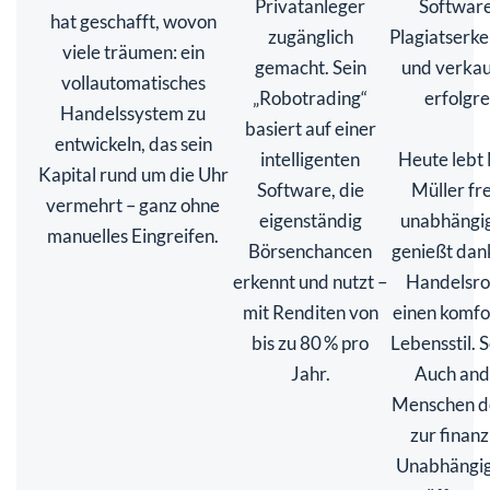
Privatanleger
Software
hat geschafft, wovon
zugänglich
Plagiatserk
viele träumen: ein
gemacht. Sein
und verkau
vollautomatisches
„Robotrading“
erfolgre
Handelssystem zu
basiert auf einer
entwickeln, das sein
intelligenten
Heute lebt
Kapital rund um die Uhr
Software, die
Müller fr
vermehrt – ganz ohne
eigenständig
unabhängig
manuelles Eingreifen.
Börsenchancen
genießt dan
erkennt und nutzt –
Handelsro
mit Renditen von
einen komfo
bis zu 80 % pro
Lebensstil. S
Jahr.
Auch and
Menschen 
zur finanz
Unabhängig