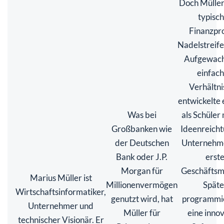
Doch Müller 
typisc
Finanzpro
Nadelstreif
Aufgewach
einfac
Verhältni
entwickelte 
Was bei
als Schüler 
Großbanken wie
Ideenreich
der Deutschen
Unternehme
Bank oder J.P.
erst
Morgan für
Geschäftsm
Marius Müller ist
Millionenvermögen
Späte
Wirtschaftsinformatiker,
genutzt wird, hat
programmie
Unternehmer und
Müller für
eine inno
technischer Visionär. Er