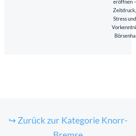
eröffnen 
Zeitdruck
Stress un
Vorkenntni
Börsenha
↪ Zurück zur Kategorie Knorr-
Bremse