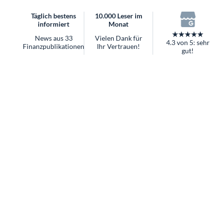
überhaupt?
Täglich bestens
10.000 Leser im
Worauf Sie bei ETFs achten sollten
informiert
Monat
★★★★★
News aus 33
Vielen Dank für
4.3 von 5: sehr
Finanzpublikationen
Ihr Vertrauen!
gut!