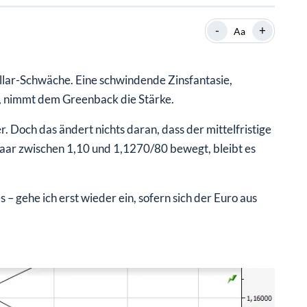
SHOP
SHOP
WEBINARE
WEBINARE
RATGEBER
RATGEBER
-
+
Aa
llar-Schwäche. Eine schwindende Zinsfantasie,
SHOP
WEBINARE
RATGEBER
, nimmt dem Greenback die Stärke.
. Doch das ändert nichts daran, dass der mittelfristige
paar zwischen 1,10 und 1,1270/80 bewegt, bleibt es
 – gehe ich erst wieder ein, sofern sich der Euro aus