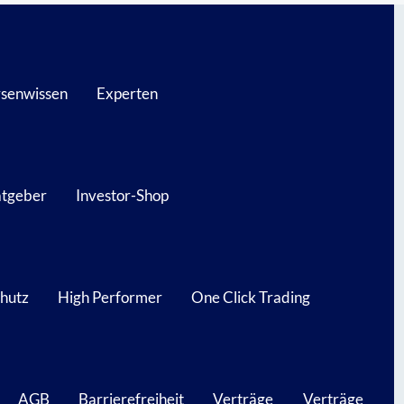
senwissen
Experten
atgeber
Investor-Shop
hutz
High Performer
One Click Trading
AGB
Barrierefreiheit
Verträge
Verträge