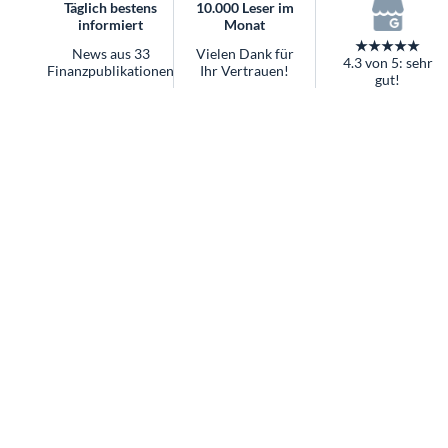
überhaupt?
Täglich bestens
10.000 Leser im
informiert
Monat
Worauf Sie bei ETFs achten sollten
★★★★★
News aus 33
Vielen Dank für
4.3 von 5: sehr
Finanzpublikationen
Ihr Vertrauen!
gut!