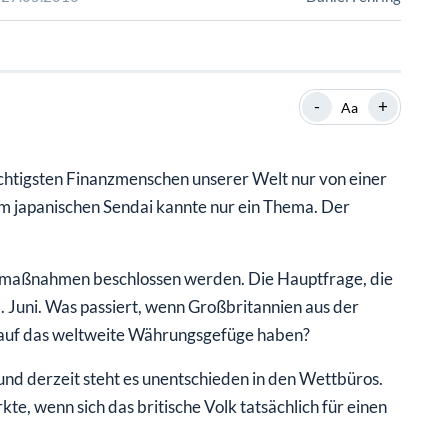
SHOP
SHOP
WEBINARE
WEBINARE
RATGEBER
RATGEBER
-
+
Aa
SHOP
WEBINARE
RATGEBER
ichtigsten Finanzmenschen unserer Welt nur von einer
im japanischen Sendai kannte nur ein Thema. Der
kturmaßnahmen beschlossen werden. Die Hauptfrage, die
3. Juni. Was passiert, wenn Großbritannien aus der
 auf das weltweite Währungsgefüge haben?
und derzeit steht es unentschieden in den Wettbüros.
te, wenn sich das britische Volk tatsächlich für einen