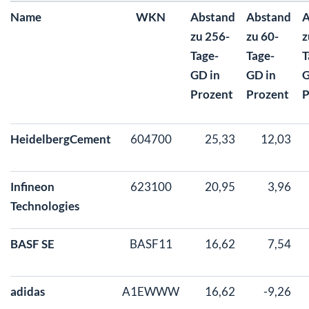
Name
WKN
Abstand
Abstand
A
zu 256-
zu 60-
z
Tage-
Tage-
T
GD in
GD in
G
Prozent
Prozent
P
HeidelbergCement
604700
25,33
12,03
Infineon
623100
20,95
3,96
Technologies
BASF SE
BASF11
16,62
7,54
adidas
A1EWWW
16,62
-9,26