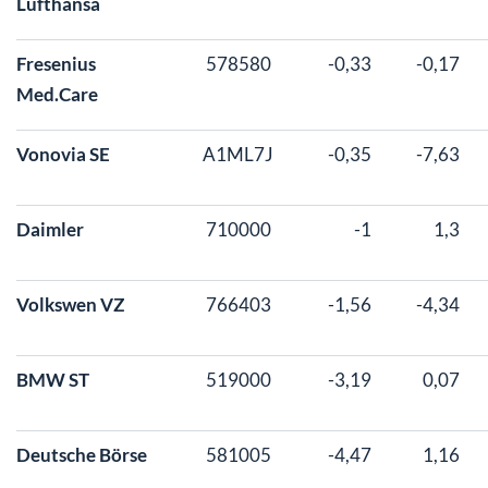
Lufthansa
Fresenius
578580
-0,33
-0,17
Med.Care
Vonovia SE
A1ML7J
-0,35
-7,63
Daimler
710000
-1
1,3
Volkswen VZ
766403
-1,56
-4,34
BMW ST
519000
-3,19
0,07
Deutsche Börse
581005
-4,47
1,16