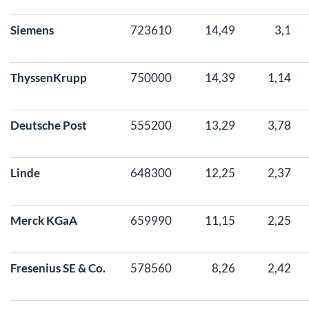
Siemens
723610
14,49
3,1
ThyssenKrupp
750000
14,39
1,14
Deutsche Post
555200
13,29
3,78
Linde
648300
12,25
2,37
Merck KGaA
659990
11,15
2,25
Fresenius SE & Co.
578560
8,26
2,42