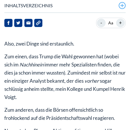
INHALTSVERZEICHNIS
Die Auslotung möglicher Chancen mit Gleitenden
-
+
Aa
Durchschnitten
Liste Dax-30-Werte mit Abstand zu Gleitenden
Also, zwei Dinge sind erstaunlich.
Durchschnitten
Zum einen, dass Trump die Wahl gewonnen hat (wobei
sich im
Nachhinein
immer mehr Spezialisten finden, die
dies ja schon immer wussten). Zumindest mir selbst ist nur
ein einziger Analyst bekannt, der dies
vorher
sogar
schlüssig anheim stellte, mein Kollege und Kumpel Henrik
Voigt.
Zum anderen, dass die Börsen offensichtlich so
frohlockend auf die Präsidentschaftswahl reagieren.