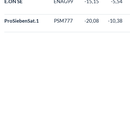
E.ON SE
ENAG99
-15,15
-5,54
ProSiebenSat.1
PSM777
-20,08
-10,38