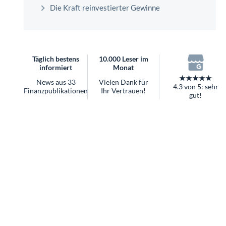
überhaupt?
Die Kraft reinvestierter Gewinne
Worauf Sie bei ETFs achten sollten
Täglich bestens
10.000 Leser im
informiert
Monat
★★★★★
News aus 33
Vielen Dank für
4.3 von 5: sehr
Finanzpublikationen
Ihr Vertrauen!
gut!