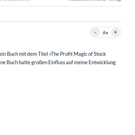
SHOP
SHOP
WEBINARE
WEBINARE
RATGEBER
RATGEBER
-
+
Aa
SHOP
WEBINARE
RATGEBER
in Buch mit dem Titel »The Profit Magic of Stock
ine Buch hatte großen Einfluss auf meine Entwicklung