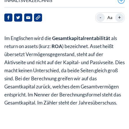
INHALTSVERZEICHNIS
Zinsen erwirtschaftet und hinzuaddiert
-
+
Aa
Leverage-Effekt – Erhöhung der Verschuldung kann
Eigenkapitalrendite steigern
Im Englischen wird die
Gesamtkapitalrentabilität
als
Die Praxis ist komplexer
return on assets (kurz:
ROA
) bezeichnet. Asset heißt
übersetzt Vermögensgegenstand, steht auf der
Aktivseite und nicht auf der Kapital- und Passivseite. Dies
macht keinen Unterschied, da beide Seiten gleich groß
sind. Bei der Berechnung greifen wir auf das
Gesamtkapital zurück, welches dem Gesamtvermögen
entspricht. Im Nenner der Berechnungsformel steht das
Gesamtkapital. Im Zähler steht der Jahresüberschuss.