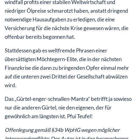
windfall profits einer stabilen Weltwirtschaft und
niedriger Ölpreise schmarotzt haben, anstatt dringend
notwendige Hausaufgaben zu erledigen, die eine
Versicherung für die nächste Krise gewesen wären, die
offenbar bereits begonnen hat.
Stattdessen gab es weltfremde Phrasen einer
übersättigten Möchtegern-Elite, die in der nächsten
Finanzkrise die dann zu bringenden Opfer einmal mehr
auf die unteren zwei Drittel der Gesellschaft abwälzen
wird.
Das „Gürtel-enger-schnallen-Mantra“ betrifft ja sowieso
nur die anderen Gürtel, nie den eigenen, der für
gewöhnlich am längsten ist. Pfui Teufel!
Offenlegung gemäß §34b WpHG wegen möglicher
Interessenkonflikte: Der Autor ist in den besprochenen