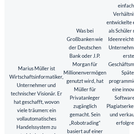
einfac
Verhältni
entwickelte 
Was bei
als Schüler 
Großbanken wie
Ideenreich
der Deutschen
Unternehme
Bank oder J.P.
erst
Morgan für
Geschäftsm
Marius Müller ist
Millionenvermögen
Späte
Wirtschaftsinformatiker,
genutzt wird, hat
programmie
Unternehmer und
Müller für
eine inno
technischer Visionär. Er
Privatanleger
Software
hat geschafft, wovon
zugänglich
Plagiatserk
viele träumen: ein
gemacht. Sein
und verkau
vollautomatisches
„Robotrading“
erfolgre
Handelssystem zu
basiert auf einer