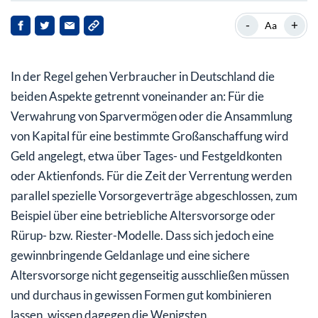
Fondsgebundene Rentenversicherung: Flexibilität und
-
+
Aa
Steuervorteile
BU und Altersvorsorge: Doppelter Schutz für die Zeit
In der Regel gehen Verbraucher in Deutschland die
ohne Job
beiden Aspekte getrennt voneinander an: Für die
Vermögenswirksame Leistungen: Im Fondssparplan
Verwahrung von Sparvermögen oder die Ansammlung
flexibel investieren
von Kapital für eine bestimmte Großanschaffung wird
Geld angelegt, etwa über Tages- und Festgeldkonten
oder Aktienfonds. Für die Zeit der Verrentung werden
parallel spezielle Vorsorgeverträge abgeschlossen, zum
Beispiel über eine betriebliche Altersvorsorge oder
Rürup- bzw. Riester-Modelle. Dass sich jedoch eine
gewinnbringende Geldanlage und eine sichere
Altersvorsorge nicht gegenseitig ausschließen müssen
und durchaus in gewissen Formen gut kombinieren
lassen, wissen dagegen die Wenigsten.