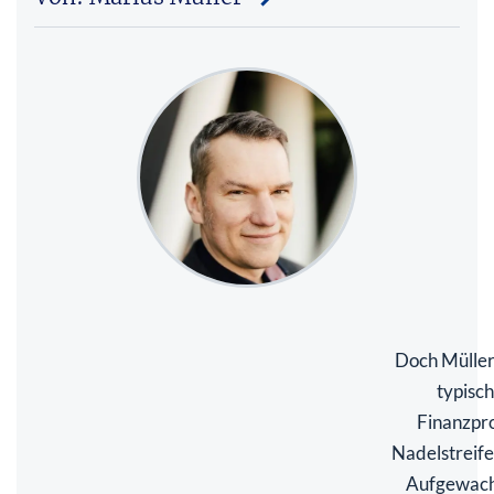
Doch Müller 
typisc
Finanzpro
Nadelstreif
Aufgewach