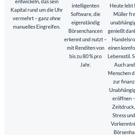
entwickeln, das sein
intelligenten
Heute lebt
Kapital rund um die Uhr
Software, die
Müller fr
vermehrt – ganz ohne
eigenständig
unabhängig
manuelles Eingreifen.
Börsenchancen
genießt dan
erkennt und nutzt –
Handelsro
mit Renditen von
einen komfo
bis zu 80 % pro
Lebensstil. S
Jahr.
Auch and
Menschen 
zur finanz
Unabhängig
eröffnen 
Zeitdruck
Stress un
Vorkenntni
Börsenha