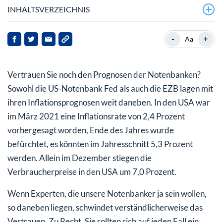
INHALTSVERZEICHNIS
US-Notenbank Fed plant 4 Zinserhöhungen
-
+
Aa
Wie lange rentieren deutsche Staatsanleihen noch im
Minus?
Vertrauen Sie noch den Prognosen der Notenbanken?
Sowohl die US-Notenbank Fed als auch die EZB lagen mit
ihren Inflationsprognosen weit daneben. In den USA war
im März 2021 eine Inflationsrate von 2,4 Prozent
vorhergesagt worden, Ende des Jahres wurde
befürchtet, es könnten im Jahresschnitt 5,3 Prozent
werden. Allein im Dezember stiegen die
Verbraucherpreise in den USA um 7,0 Prozent.
Wenn Experten, die unsere Notenbanker ja sein wollen,
so daneben liegen, schwindet verständlicherweise das
Vertrauen. Zu Recht. Sie sollten sich auf jeden Fall ein