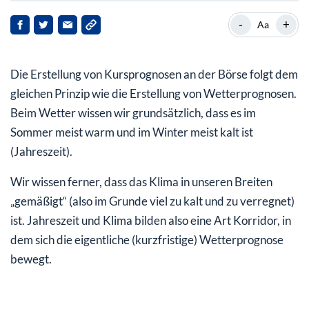
Wie wird das Börsenwetter im März?
-
+
Aa
Was Sie als Anleger über den März wissen müssen
Die Erstellung von Kursprognosen an der Börse folgt dem
Der DAX landet ausnahmsweise weit vorne
gleichen Prinzip wie die Erstellung von Wetterprognosen.
Beim Wetter wissen wir grundsätzlich, dass es im
Sommer meist warm und im Winter meist kalt ist
(Jahreszeit).
Wir wissen ferner, dass das Klima in unseren Breiten
„gemäßigt“ (also im Grunde viel zu kalt und zu verregnet)
ist. Jahreszeit und Klima bilden also eine Art Korridor, in
dem sich die eigentliche (kurzfristige) Wetterprognose
bewegt.