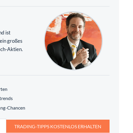
d ist
 ein großes
ch-Aktien.
rten
trends
ding-Chancen
TRADING-TIPPS KOSTENLOS ERHALTEN