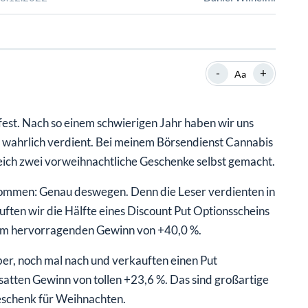
SHOP
SHOP
WEBINARE
WEBINARE
RATGEBER
RATGEBER
-
+
Aa
SHOP
WEBINARE
RATGEBER
fest. Nach so einem schwierigen Jahr haben wir uns
, wahrlich verdient. Bei meinem Börsendienst Cannabis
eich zwei vorweihnachtliche Geschenke selbst gemacht.
nommen: Genau deswegen. Denn die Leser verdienten in
ften wir die Hälfte eines Discount Put Optionsscheins
em hervorragenden Gewinn von +40,0 %.
er, noch mal nach und verkauften einen Put
atten Gewinn von tollen +23,6 %. Das sind großartige
eschenk für Weihnachten.