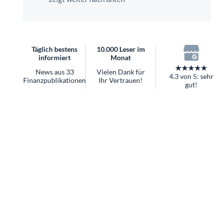
überhaupt?
Worauf Sie bei ETFs achten sollten
Täglich bestens
10.000 Leser im
informiert
Monat
★★★★★
News aus 33
Vielen Dank für
4.3 von 5: sehr
Finanzpublikationen
Ihr Vertrauen!
gut!