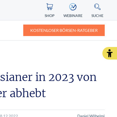
SHOP
WEBINARE
SUCHE
KOSTENLOSER BÖRSEN-RATGEBER
ASIEN
ZERTIFIKATE
ALTERNATIVE ENERGIEN
ngst vor
Nikkei
Knock-out-Zertifikate: Definition und
Erklärung
sianer in 2023 von
Nintendo Aktie
r Depot
Faktorzertifikate – der neue Standard?
eger abhebt
SHOP
WEBINARE
RATGEBER
28.12.2022
Daniel Wilhelmi
SHOP
WEBINARE
RATGEBER