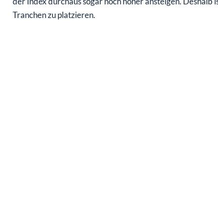
der Index durchaus sogar noch höher ansteigen. Deshalb ist
Tranchen zu platzieren.