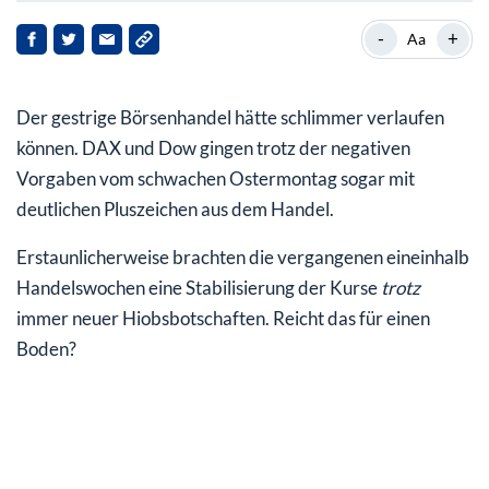
War das der Richtungsentscheid beim Dow?
-
+
Aa
Handelsstreit mit China eskaliert weiter
Der gestrige Börsenhandel hätte schlimmer verlaufen
Entscheidung naht: Sind die Börsen mit dem Thema
durch?
können. DAX und Dow gingen trotz der negativen
Vorgaben vom schwachen Ostermontag sogar mit
deutlichen Pluszeichen aus dem Handel.
Erstaunlicherweise brachten die vergangenen eineinhalb
Handelswochen eine Stabilisierung der Kurse
trotz
immer neuer Hiobsbotschaften. Reicht das für einen
Boden?