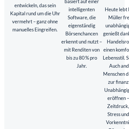
basiert auf einer
entwickeln, das sein
intelligenten
Heute lebt
Kapital rund um die Uhr
Software, die
Müller fr
vermehrt – ganz ohne
eigenständig
unabhängig
manuelles Eingreifen.
Börsenchancen
genießt dan
erkennt und nutzt –
Handelsro
mit Renditen von
einen komfo
bis zu 80 % pro
Lebensstil. S
Jahr.
Auch and
Menschen 
zur finanz
Unabhängig
eröffnen 
Zeitdruck
Stress un
Vorkenntni