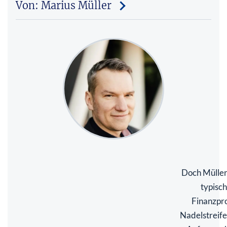
Von: Marius Müller
Doch Müller 
typisc
Finanzpro
Nadelstreif