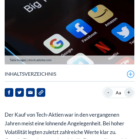
Tada Images | stock.adobe.com
INHALTSVERZEICHNIS
Microsoft im Aufschwung
-
+
Aa
Deutsche Aktie unterbewertet?
Der Kauf von Tech-Aktien war in den vergangenen
Netflix mit Comeback
Jahren meist eine lohnende Angelegenheit. Bei hoher
Was Einsteiger beachten sollten
Volatilität legten zuletzt zahlreiche Werte klar zu.