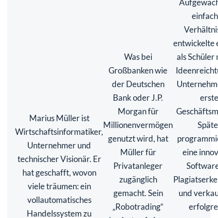
Aufgewach
einfac
Verhältni
entwickelte 
Was bei
als Schüler 
Großbanken wie
Ideenreich
der Deutschen
Unternehme
Bank oder J.P.
erst
Morgan für
Geschäftsm
Marius Müller ist
Millionenvermögen
Späte
Wirtschaftsinformatiker,
genutzt wird, hat
programmie
Unternehmer und
Müller für
eine inno
technischer Visionär. Er
Privatanleger
Software
hat geschafft, wovon
zugänglich
Plagiatserk
viele träumen: ein
gemacht. Sein
und verkau
vollautomatisches
„Robotrading“
erfolgre
Handelssystem zu