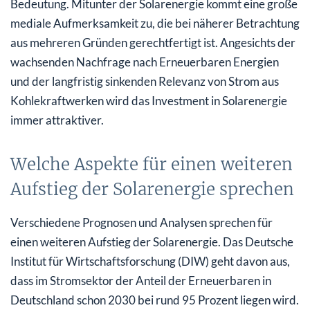
Bedeutung. Mitunter der Solarenergie kommt eine große
Photovoltaik-Investments – die Vorteile für Eigentümer
mediale Aufmerksamkeit zu, die bei näherer Betrachtung
von Solaranlagenflächen
aus mehreren Gründen gerechtfertigt ist. Angesichts der
Wie sich das Investment für Anleger darstellt
wachsenden Nachfrage nach Erneuerbaren Energien
und der langfristig sinkenden Relevanz von Strom aus
Diese Abschreibungsmethoden können genutzt werden
Kohlekraftwerken wird das Investment in Solarenergie
Mit dieser Rendite können Investoren rechnen
immer attraktiver.
Die Amortisation bei Solaranlagen
Welche Aspekte für einen weiteren
Was nach Ablauf der Pacht geschieht
Aufstieg der Solarenergie sprechen
Solarenergie – ein großer Gewinn für die Umwelt
Verschiedene Prognosen und Analysen sprechen für
einen weiteren Aufstieg der Solarenergie. Das Deutsche
Institut für Wirtschaftsforschung (DIW) geht davon aus,
dass im Stromsektor der Anteil der Erneuerbaren in
Deutschland schon 2030 bei rund 95 Prozent liegen wird.