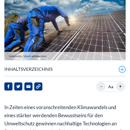
mmphoto / stock.adobe.com
INHALTSVERZEICHNIS
Welche Aspekte für einen weiteren Aufstieg der
-
+
Aa
Solarenergie sprechen
Die verschiedenen Bereiche der Solarbranche
In Zeiten eines voranschreitenden Klimawandels und
Auf welchem Wege in Solarenergie investiert werden
eines stärker werdenden Bewusstseins für den
kann
Umweltschutz gewinnen nachhaltige Technologien an