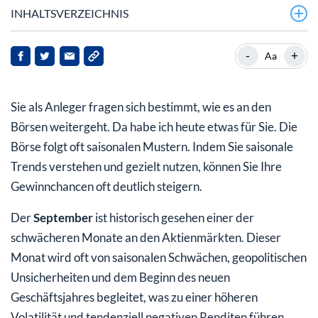
INHALTSVERZEICHNIS
Zusammenfassung der Durchschnittsrenditen und
-
+
Aa
Gewinnwahrscheinlichkeiten im September:
Fazit:
Sie als Anleger fragen sich bestimmt, wie es an den
Börsen weitergeht. Da habe ich heute etwas für Sie. Die
Börse folgt oft saisonalen Mustern. Indem Sie saisonale
Trends verstehen und gezielt nutzen, können Sie Ihre
Gewinnchancen oft deutlich steigern.
Der
September
ist historisch gesehen einer der
schwächeren Monate an den Aktienmärkten. Dieser
Monat wird oft von saisonalen Schwächen, geopolitischen
Unsicherheiten und dem Beginn des neuen
Geschäftsjahres begleitet, was zu einer höheren
Volatilität und tendenziell negativen Renditen führen