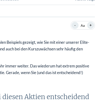
SHOP
SHOP
WEBINARE
WEBINARE
RATGEBER
RATGEBER
-
+
Aa
SHOP
WEBINARE
RATGEBER
en Beispiels gezeigt, wie Sie mit einer unserer Elite-
 und auch bei den Kurszuwächsen sehr häufig den
Jahr immer weiter. Das wiederum hat extrem positive
ie. Gerade, wenn Sie (und das ist entscheidend!)
 diesen Aktien entscheidend