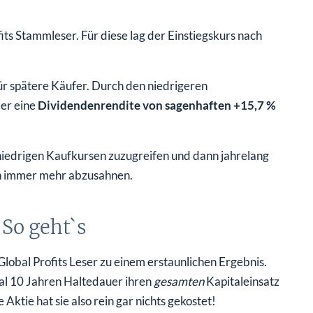
ts Stammleser. Für diese lag der Einstiegskurs nach
für spätere Käufer. Durch den niedrigeren
ber eine
Dividendenrendite von sagenhaften +15,7 %
i niedrigen Kaufkursen zuzugreifen und dann jahrelang
en immer mehr abzusahnen.
So geht`s
lobal Profits Leser zu einem erstaunlichen Ergebnis.
al 10 Jahren Haltedauer ihren
gesamten
Kapitaleinsatz
Aktie hat sie also rein gar nichts gekostet!