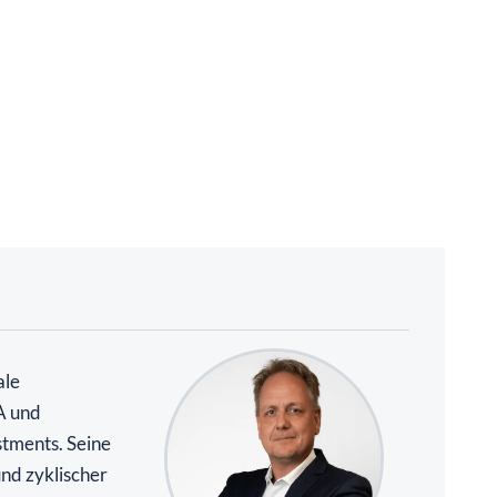
ale
A und
stments. Seine
und zyklischer