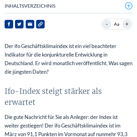
INHALTSVERZEICHNIS
Ifo-Index steigt stärker als erwartet
-
+
Aa
Ist das der ersehnte neue Aufschwung?
Der ifo Geschäftsklimaindex ist ein viel beachteter
Hohes Rückschlagrisiko für deutsche Aktien, weil…
Indikator für die konjunkturelle Entwicklung in
Deutschland. Er wird monatlich veröffentlicht. Was sagen
die jüngsten Daten?
Ifo-Index steigt stärker als
erwartet
Die gute Nachricht für Sie als Anleger: der Index ist
weiter gestiegen! Der ifo Geschäftsklimaindex ist im
März von 91,1 Punkten im Vormonat auf nunmehr 93,3