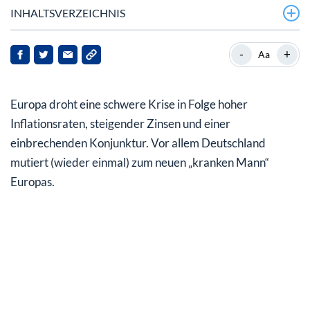
INHALTSVERZEICHNIS
Europa im Oktober: Einkaufsmanagerindizes brechen
-
+
Aa
ein
Sinkende Neuaufträge lassen weitere
Europa droht eine schwere Krise in Folge hoher
Krisenverschärfung befürchten
Inflationsraten, steigender Zinsen und einer
Ukraine-Wiederaufbau als Konjunkturprogramm für die
einbrechenden Konjunktur. Vor allem Deutschland
deutsche Wirtschaft?
mutiert (wieder einmal) zum neuen „kranken Mann“
Europas.