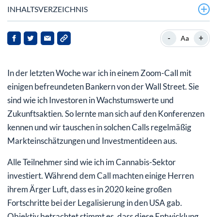
INHALTSVERZEICHNIS
Das Geheimnis der amerikanischen Cannabis-Manager
-
+
Aa
Fehlende Legalisierung in den USA ist ein Segen für
Cannabis-Firmen
In der letzten Woche war ich in einem Zoom-Call mit
einigen befreundeten Bankern von der Wall Street. Sie
sind wie ich Investoren in Wachstumswerte und
Zukunftsaktien. So lernte man sich auf den Konferenzen
kennen und wir tauschen in solchen Calls regelmäßig
Markteinschätzungen und Investmentideen aus.
Alle Teilnehmer sind wie ich im Cannabis-Sektor
investiert. Während dem Call machten einige Herren
ihrem Ärger Luft, dass es in 2020 keine großen
Fortschritte bei der Legalisierung in den USA gab.
Objektiv betrachtet stimmt es, dass diese Entwicklung