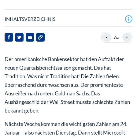
INHALTSVERZEICHNIS
Big-Tech wird Anfang Februar die Börsenrichtung
-
+
Aa
bestimmen
Pharma und Biotech berichten Anfang Februar
Der amerikanische Bankensektor hat den Auftakt der
neuen Quartalsberichtssaison gemacht. Das hat
Tradition. Was nicht Tradition hat: Die Zahlen fielen
überraschend durchwachsen aus. Der prominenteste
Ausreißer nach unten: Goldman Sachs. Das
Aushängeschild der Wall Street musste schlechte Zahlen
bekannt geben.
Nächste Woche kommen die wichtigsten Zahlen am 24.
Januar – also nächsten Dienstag. Dann stellt Microsoft