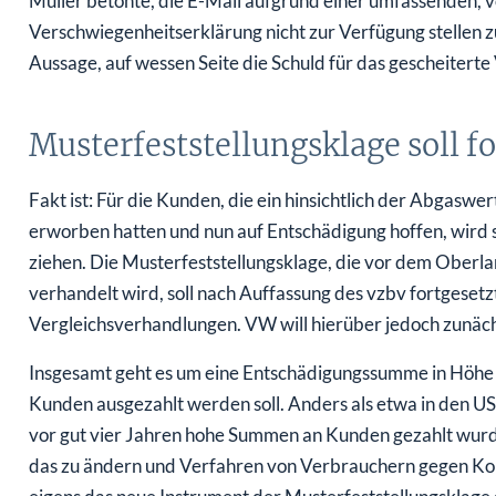
Müller betonte, die E-Mail aufgrund einer umfassenden, 
Verschwiegenheitserklärung nicht zur Verfügung stellen z
Aussage, auf wessen Seite die Schuld für das gescheiterte 
Musterfeststellungsklage soll f
Fakt ist: Für die Kunden, die ein hinsichtlich der Abgas
erworben hatten und nun auf Entschädigung hoffen, wird s
ziehen. Die Musterfeststellungsklage, die vor dem Oberla
verhandelt wird, soll nach Auffassung des vzbv fortgeset
Vergleichsverhandlungen. VW will hierüber jedoch zunächs
Insgesamt geht es um eine Entschädigungssumme in Höhe 
Kunden ausgezahlt werden soll. Anders als etwa in den U
vor gut vier Jahren hohe Summen an Kunden gezahlt wurd
das zu ändern und Verfahren von Verbrauchern gegen Kon