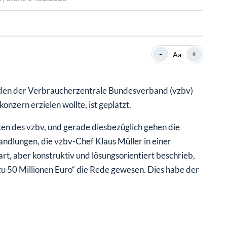
SHOP
SHOP
WEBINARE
WEBINARE
RATGEBER
RATGEBER
-
+
Aa
SHOP
WEBINARE
RATGEBER
 den der Verbraucherzentrale Bundesverband (vzbv)
ern erzielen wollte, ist geplatzt.
n des vzbv, und gerade diesbezüglich gehen die
andlungen, die vzbv-Chef Klaus Müller in einer
t, aber konstruktiv und lösungsorientiert beschrieb,
zu 50 Millionen Euro“ die Rede gewesen. Dies habe der