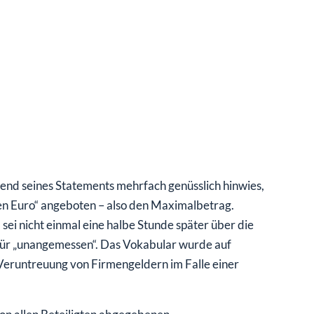
rend seines Statements mehrfach genüsslich hinwies,
nen Euro“ angeboten – also den Maximalbetrag.
i nicht einmal eine halbe Stunde später über die
ür „unangemessen“. Das Vokabular wurde auf
 Veruntreuung von Firmengeldern im Falle einer