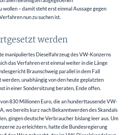
von allen Beteiligten abgegebenen
u wollen – damit steht erst einmal Aussage gegen
Verfahren nun zu suchen ist.
ortgesetzt werden
werte manipuliertes Dieselfahrzeug des VW-Konzerns
ich das Verfahren erst einmal weiter in die Länge
ndesgericht Braunschweig parallel in dem Fall
zt werden, unabhängig von den heute geplatzten
t in einer Sondersitzung beraten, Ende offen.
von 830 Millionen Euro, die an hunderttausende VW-
SA, wo bereits kurz nach Bekanntwerden des Skandals
en, gingen deutsche Verbraucher bislang leer aus. Um
zerne zu erleichtern, hatte die Bundesregierung