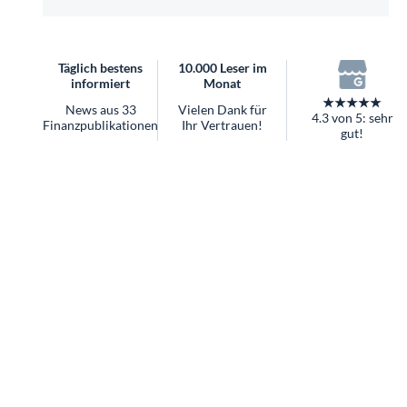
überhaupt?
Worauf Sie bei ETFs achten sollten
Täglich bestens
10.000 Leser im
informiert
Monat
★★★★★
News aus 33
Vielen Dank für
4.3 von 5: sehr
Finanzpublikationen
Ihr Vertrauen!
gut!