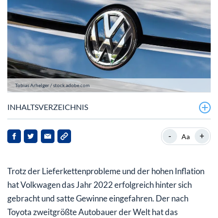
Tobias Arhelger / stock.adobe.com
INHALTSVERZEICHNIS
VW will in 2023 deutlich mehr Fahrzeuge ausliefern
-
+
Aa
Volkswagen-Aktie langfristig: strategische
Investitionen und das Thema Software
Trotz der Lieferkettenprobleme und der hohen Inflation
hat Volkwagen das Jahr 2022 erfolgreich hinter sich
gebracht und satte Gewinne eingefahren. Der nach
Toyota zweitgrößte Autobauer der Welt hat das