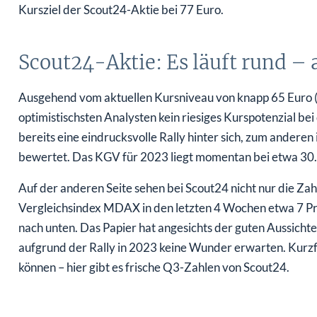
Kursziel der Scout24-Aktie bei 77 Euro.
Scout24-Aktie: Es läuft rund – a
Ausgehend vom aktuellen Kursniveau von knapp 65 Euro (S
optimistischsten Analysten kein riesiges Kurspotenzial be
bereits eine eindrucksvolle Rally hinter sich, zum anderen
bewertet. Das KGV für 2023 liegt momentan bei etwa 30.
Auf der anderen Seite sehen bei Scout24 nicht nur die Za
Vergleichsindex MDAX in den letzten 4 Wochen etwa 7 Proz
nach unten. Das Papier hat angesichts der guten Aussichte
aufgrund der Rally in 2023 keine Wunder erwarten. Kurzfr
können – hier gibt es frische Q3-Zahlen von Scout24.