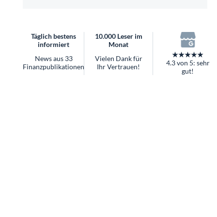
überhaupt?
Worauf Sie bei ETFs achten sollten
Täglich bestens
10.000 Leser im
informiert
Monat
★★★★★
News aus 33
Vielen Dank für
4.3 von 5: sehr
Finanzpublikationen
Ihr Vertrauen!
gut!