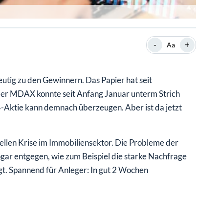
-
+
Aa
utig zu den Gewinnern. Das Papier hat seit
Der MDAX konnte seit Anfang Januar unterm Strich
-Aktie kann demnach überzeugen. Aber ist da jetzt
tuellen Krise im Immobiliensektor. Die Probleme der
ar entgegen, wie zum Beispiel die starke Nachfrage
 Spannend für Anleger: In gut 2 Wochen