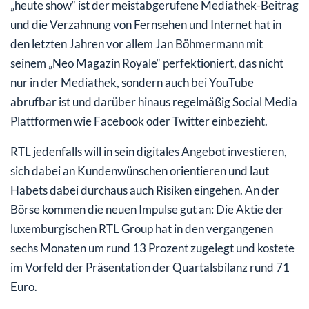
„heute show“ ist der meistabgerufene Mediathek-Beitrag
und die Verzahnung von Fernsehen und Internet hat in
den letzten Jahren vor allem Jan Böhmermann mit
seinem „Neo Magazin Royale“ perfektioniert, das nicht
nur in der Mediathek, sondern auch bei YouTube
abrufbar ist und darüber hinaus regelmäßig Social Media
Plattformen wie Facebook oder Twitter einbezieht.
RTL jedenfalls will in sein digitales Angebot investieren,
sich dabei an Kundenwünschen orientieren und laut
Habets dabei durchaus auch Risiken eingehen. An der
Börse kommen die neuen Impulse gut an: Die Aktie der
luxemburgischen RTL Group hat in den vergangenen
sechs Monaten um rund 13 Prozent zugelegt und kostete
im Vorfeld der Präsentation der Quartalsbilanz rund 71
Euro.