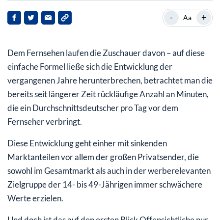
Junge Zielgruppe tummelt sich online
-
+
Aa
RTL Aktie: Stärkung digitaler Angebote kommt am
Parkett gut an
Dem Fernsehen laufen die Zuschauer davon – auf diese
einfache Formel ließe sich die Entwicklung der
vergangenen Jahre herunterbrechen, betrachtet man die
bereits seit längerer Zeit rückläufige Anzahl an Minuten,
die ein Durchschnittsdeutscher pro Tag vor dem
Fernseher verbringt.
Diese Entwicklung geht einher mit sinkenden
Marktanteilen vor allem der großen Privatsender, die
sowohl im Gesamtmarkt als auch in der werberelevanten
Zielgruppe der 14- bis 49-Jährigen immer schwächere
Werte erzielen.
Und doch ist das auf den ersten Blick Offensichtliche nur