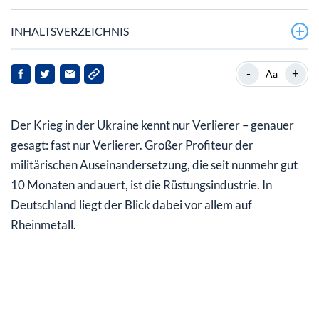
INHALTSVERZEICHNIS
Marder-Entscheidung beflügelt Rheinmetall Aktie
-
+
Aa
Rheinmetall bald im Dax gelistet?
Der Krieg in der Ukraine kennt nur Verlierer – genauer
Vorläufige Zahlen lassen auf neue Rekorde hoffen –
Analysten raten zum Kauf
gesagt: fast nur Verlierer. Großer Profiteur der
militärischen Auseinandersetzung, die seit nunmehr gut
10 Monaten andauert, ist die Rüstungsindustrie. In
Deutschland liegt der Blick dabei vor allem auf
Rheinmetall.