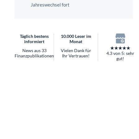
überhaupt?
Jahreswechsel fort
Worauf Sie bei ETFs achten sollten
Täglich bestens
10.000 Leser im
informiert
Monat
★★★★★
News aus 33
Vielen Dank für
4.3 von 5: sehr
Finanzpublikationen
Ihr Vertrauen!
gut!