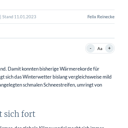
SHOP
SHOP
WEBINARE
WEBINARE
RATGEBER
RATGEBER
 | Stand 11.01.2023
Felix Reinecke
SHOP
WEBINARE
RATGEBER
-
+
Aa
and. Damit konnten bisherige Wärmerekorde für
igt sich das Winterwetter bislang vergleichsweise mild
h angelegten schmalen Schneestreifen, umringt von
 sich fort