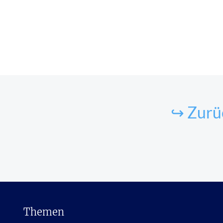
↪ Zurü
Themen