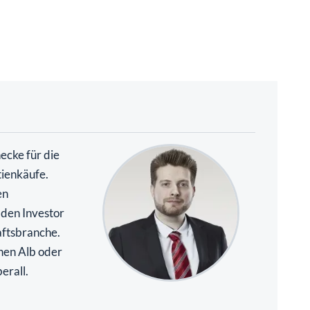
necke für die
tienkäufe.
en
 den Investor
aftsbranche.
hen Alb oder
erall.