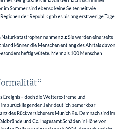
wärmer, der globale Klimawandel macht sich immer
r im Sommer sind ebenso keine Seltenheit wie
 Regionen der Republik gab es bislang erst wenige Tage
ch Naturkatastrophen nehmen zu: Sie werden einerseits
tschland können die Menschen entlang des Ahrtals davon
 besonders heftig wütete. Mehr als 100 Menschen
Normalität“
s Ereignis – doch die Wetterextreme und
 im zurückliegenden Jahr deutlich bemerkbar
ilanz des Rückversicherers Munich Re. Demnach sind im
ldbrände und Co. insgesamt Schäden in Höhe von