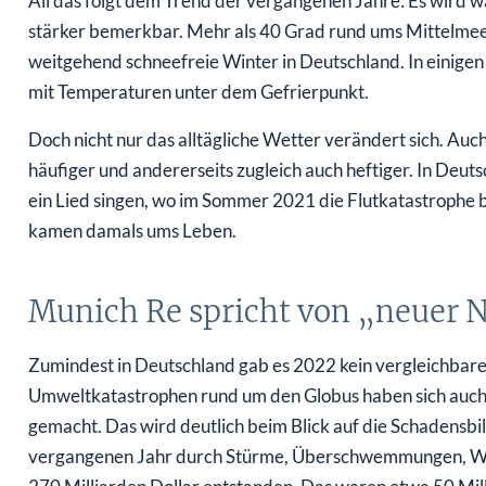
All das folgt dem Trend der vergangenen Jahre: Es wird 
stärker bemerkbar. Mehr als 40 Grad rund ums Mittelmee
weitgehend schneefreie Winter in Deutschland. In einigen
mit Temperaturen unter dem Gefrierpunkt.
Doch nicht nur das alltägliche Wetter verändert sich. Au
häufiger und andererseits zugleich auch heftiger. In Deu
ein Lied singen, wo im Sommer 2021 die Flutkatastrophe
kamen damals ums Leben.
Munich Re spricht von „neuer 
Zumindest in Deutschland gab es 2022 kein vergleichbare
Umweltkatastrophen rund um den Globus haben sich auch
gemacht. Das wird deutlich beim Blick auf die Schadensb
vergangenen Jahr durch Stürme, Überschwemmungen, Wa