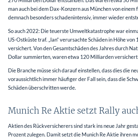
270 Milliarden Dollar entstanden. Das waren etwa 50 Mill
man auch bei dem Dax-Konzern aus München von einem f
demnach besonders schadenintensiv, immer wieder entste
So auch 2022: Die teuerste Umweltkatastrophe war einma
US-Ostküste traf. „Ian“ verursachte Schäden in Höhe von 
versichert. Von den Gesamtschäden des Jahres durch Natu
Dollar summierten, waren etwa 120 Milliarden versichert
Die Branche müsse sich darauf einstellen, dass dies die ne
voraussichtlich immer häufiger der Fall sein, dass die Sch
Schäden überschritten werde.
Munich Re Aktie setzt Rally auc
Aktien des Rückversicherers sind stark ins neue Jahr gest
Prozent zulegen. Damit setzt die Munich Re Aktie ihren m