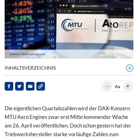
Dennis / stock.adobe.com
INHALTSVERZEICHNIS
MTU mit deutlichem Umsatz- und EBIT-Plus
-
+
Aa
Hebt MTU Aero Engines bald die Prognose an?
Die eigentlichen Quartalszahlen wird der DAX-Konzern
MTU-Aktie: Potenzial dank Rekordjahr 2023?
MTU Aero Engines zwar erst Mitte kommender Woche
am 26. April veröffentlichen. Doch schon gestern hat der
Triebwerkshersteller starke vorläufige Zahlen zum