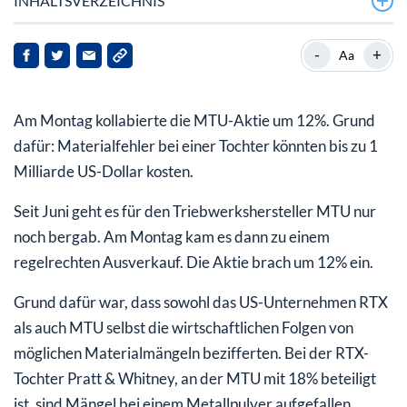
INHALTSVERZEICHNIS
Die Folge: massive Gewinnwarnung aus München
-
+
Aa
Am Montag kollabierte die MTU-Aktie um 12%. Grund
dafür: Materialfehler bei einer Tochter könnten bis zu 1
Milliarde US-Dollar kosten.
Seit Juni geht es für den Triebwerkshersteller MTU nur
noch bergab. Am Montag kam es dann zu einem
regelrechten Ausverkauf. Die Aktie brach um 12% ein.
Grund dafür war, dass sowohl das US-Unternehmen RTX
als auch MTU selbst die wirtschaftlichen Folgen von
möglichen Materialmängeln bezifferten. Bei der RTX-
Tochter Pratt & Whitney, an der MTU mit 18% beteiligt
ist, sind Mängel bei einem Metallpulver aufgefallen.