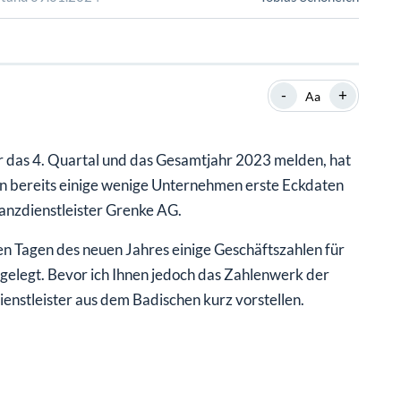
SHOP
SHOP
WEBINARE
WEBINARE
RATGEBER
RATGEBER
-
+
Aa
SHOP
WEBINARE
RATGEBER
ür das 4. Quartal und das Gesamtjahr 2023 melden, hat
en bereits einige wenige Unternehmen erste Eckdaten
anzdienstleister Grenke AG.
en Tagen des neuen Jahres einige Geschäftszahlen für
gelegt. Bevor ich Ihnen jedoch das Zahlenwerk der
enstleister aus dem Badischen kurz vorstellen.