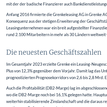
mit der der badische Finanzierer auch Bankdienstleistung
Anfang 2016 firmierte die Grenkeleasing AG in Grenke A
Konsequenz aus der stetigen Erweiterung der Geschäftstä
Leasingunternehmen war ein breit aufgestellter Finanzdie
rund 2.100 Mitarbeitern in mehr als 30 Ländern weltweit 
Die neuesten Geschäftszahlen
Im Gesamtjahr 2023 erzielte Grenke ein Leasing-Neugesc
Plus von 12,3% gegenüber dem Vorjahr. Damit lag das U
prognostizierten Prognosekorridors von 2,6 bis 2,8 Mrd. E
Auch die Profitabilität (DB2-Marge) lag im abgeschlossen
wo die DB2-Marge noch bei 16,1% gelegen hatte. Haupturs
weiterhin stabilisierende Zinslandschaft und die daraus 