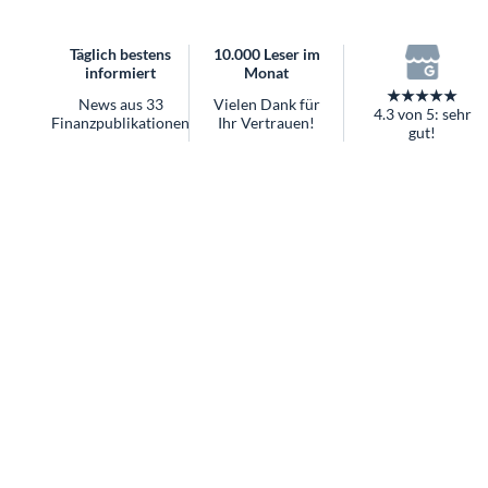
überhaupt?
Worauf Sie bei ETFs achten sollten
Täglich bestens
10.000 Leser im
informiert
Monat
★★★★★
News aus 33
Vielen Dank für
4.3 von 5: sehr
Finanzpublikationen
Ihr Vertrauen!
gut!