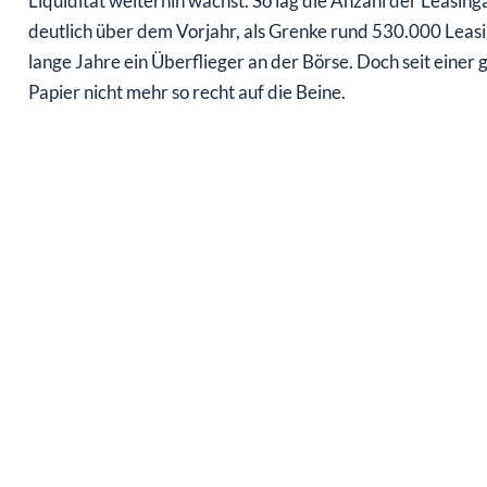
Liquidität weiterhin wächst. So lag die Anzahl der Leasi
deutlich über dem Vorjahr, als Grenke rund 530.000 Leas
lange Jahre ein Überflieger an der Börse. Doch seit eine
Papier nicht mehr so recht auf die Beine.