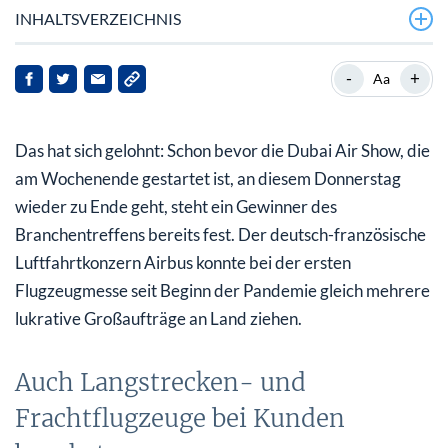
INHALTSVERZEICHNIS
Auch Langstrecken- und Frachtflugzeuge bei Kunden
-
+
Aa
begehrt
Luftfracht gegen Lieferengpässe?
Das hat sich gelohnt: Schon bevor die Dubai Air Show, die
Dax-Neuling Airbus bei Anlegern beliebt
am Wochenende gestartet ist, an diesem Donnerstag
wieder zu Ende geht, steht ein Gewinner des
Lufthansa auf dem Weg zu alter Stärke
Branchentreffens bereits fest. Der deutsch-französische
Luftfahrtkonzern Airbus konnte bei der ersten
Flugzeugmesse seit Beginn der Pandemie gleich mehrere
lukrative Großaufträge an Land ziehen.
Auch Langstrecken- und
Frachtflugzeuge bei Kunden