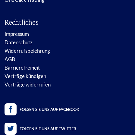
Rechtliches
Impressum
Datenschutz
Widerrufsbelehrung
AGB
Barrierefreiheit
Verträge kündigen
Verträge widerrufen
FOLGEN SIE UNS AUF FACEBOOK
FOLGEN SIE UNS AUF TWITTER