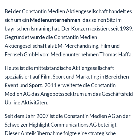
Bei der Constantin Medien Aktiengesellschaft handelt es
sich um ein
Medienunternehmen
, das seinen Sitz im
bayrischen Ismaning hat. Der Konzern existiert seit 1989.
Gegründet wurde die Constantin Medien
Aktiengesellschaft als EM-Merchandising, Film und
Fernseh GmbH vom Medienunternehmen Thomas Haffa.
Heute ist die mittelständische Aktiengesellschaft
spezialisiert auf Film, Sport und Marketing in
Bereichen
Event
und
Sport
. 2011 erweiterte die Constantin
Medien AG das Angebotsspektrum um das Geschäftsfeld
Übrige Aktivitäten.
Seit dem Jahr 2007 ist die Constantin Medien AG an der
Schweizer Highlight Communications AG beteiligt.
Dieser Anteilsübernahme folgte eine strategische