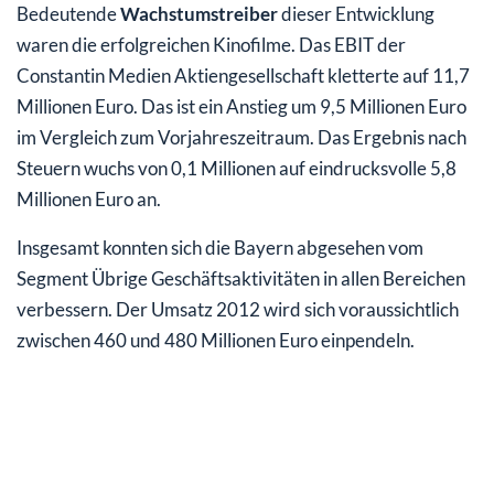
Bedeutende
Wachstumstreiber
dieser Entwicklung
waren die erfolgreichen Kinofilme. Das EBIT der
Constantin Medien Aktiengesellschaft kletterte auf 11,7
Millionen Euro. Das ist ein Anstieg um 9,5 Millionen Euro
im Vergleich zum Vorjahreszeitraum. Das Ergebnis nach
Steuern wuchs von 0,1 Millionen auf eindrucksvolle 5,8
Millionen Euro an.
Insgesamt konnten sich die Bayern abgesehen vom
Segment Übrige Geschäftsaktivitäten in allen Bereichen
verbessern. Der Umsatz 2012 wird sich voraussichtlich
zwischen 460 und 480 Millionen Euro einpendeln.